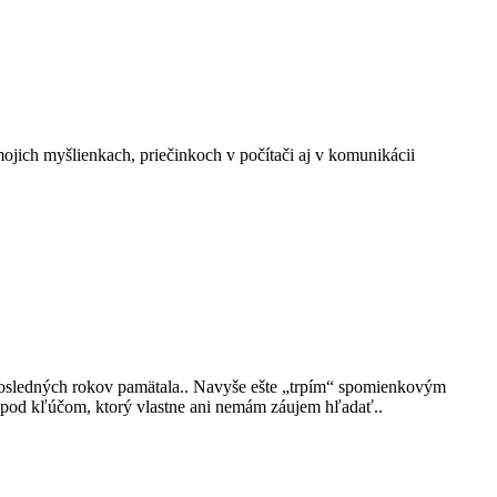
mojich myšlienkach, priečinkoch v počítači aj v komunikácii
posledných rokov pamätala.. Navyše ešte „trpím“ spomienkovým
é pod kľúčom, ktorý vlastne ani nemám záujem hľadať..