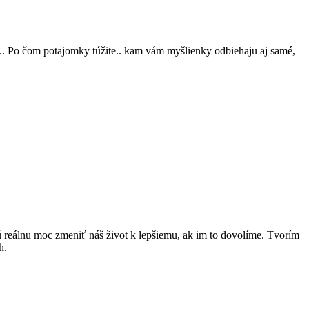
i.. Po čom potajomky túžite.. kam vám myšlienky odbiehaju aj samé,
jú reálnu moc zmeniť náš život k lepšiemu, ak im to dovolíme. Tvorím
h.