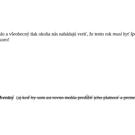
lo a všeobecný tlak okolia nás nabádajú veriť, že tento rok
musí byť šp
koro!
dventný
(
aj keď by som asi rovno mohla predĺžiť jeho platnosť a pre