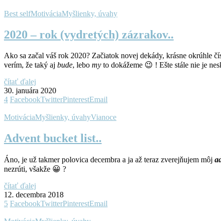
Best self
Motivácia
Myšlienky, úvahy
2020 – rok (vydretých) zázrakov..
Ako sa začal váš rok 2020? Začiatok novej dekády, krásne okrúhle čís
verím, že taký aj
bude
, lebo
my
to dokážeme 😉 ! Ešte stále nie je nes
čítať ďalej
30. januára 2020
4
Facebook
Twitter
Pinterest
Email
Motivácia
Myšlienky, úvahy
Vianoce
Advent bucket list..
Áno, je už takmer polovica decembra a ja až teraz zverejňujem môj
a
nezrúti, všakže 😀 ?
čítať ďalej
12. decembra 2018
5
Facebook
Twitter
Pinterest
Email