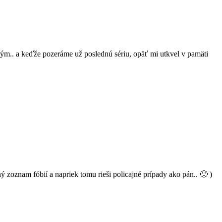
tým.. a keďže pozeráme už poslednú sériu, opäť mi utkvel v pamäti
zoznam fóbií a napriek tomu rieši policajné prípady ako pán.. 🙂 )