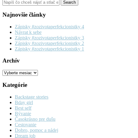
Najnovšie články
Zápisky #zozivotaperfekcionistky 4
Návrat k sebe
Zápisky #zozivotaperfekcionistky 3
Zápisky #zozivotaperfekcionistky 2
Zápisky #zozivotaperfekcionistky 1
Archív
Archív
Kategórie
Backstage stories
Bday girl
Best self
Bývanie
Časokrásno pre dušu
Cestovanie
Dobro, pomoc a nádej
Dream job