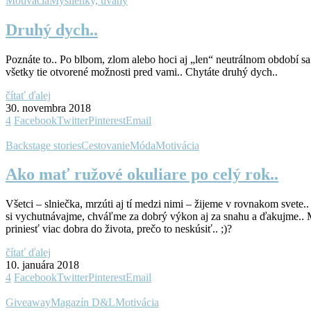
Motivácia
Myšlienky, úvahy
Druhý dych..
Poznáte to.. Po blbom, zlom alebo hoci aj „len“ neutrálnom období sa 
všetky tie otvorené možnosti pred vami.. Chytáte druhý dych..
čítať ďalej
30. novembra 2018
4
Facebook
Twitter
Pinterest
Email
Backstage stories
Cestovanie
Móda
Motivácia
Ako mať ružové okuliare po celý rok..
Všetci – slniečka, mrzúti aj tí medzi nimi – žijeme v rovnakom svete.
si vychutnávajme, chváľme za dobrý výkon aj za snahu a ďakujme.. Mô
priniesť viac dobra do života, prečo to neskúsiť..
;)?
čítať ďalej
10. januára 2018
4
Facebook
Twitter
Pinterest
Email
Giveaway
Magazín D&L
Motivácia