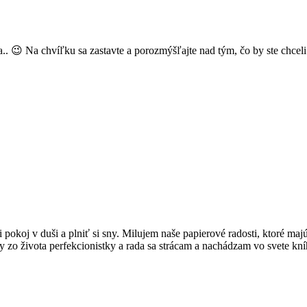
. 😉 Na chvíľku sa zastavte a porozmýšľajte nad tým, čo by ste chcel
 pokoj v duši a plniť si sny. Milujem naše papierové radosti, ktoré ma
y zo života perfekcionistky a rada sa strácam a nachádzam vo svete kní