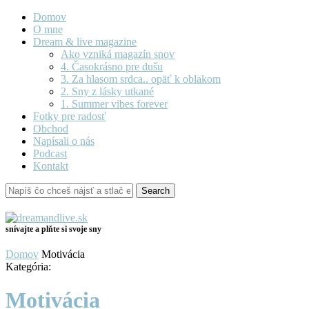
Domov
O mne
Dream & live magazine
Ako vzniká magazín snov
4. Časokrásno pre dušu
3. Za hlasom srdca.. opäť k oblakom
2. Sny z lásky utkané
1. Summer vibes forever
Fotky pre radosť
Obchod
Napísali o nás
Podcast
Kontakt
snívajte a plňte si svoje sny
Domov
Motivácia
Kategória:
Motivácia