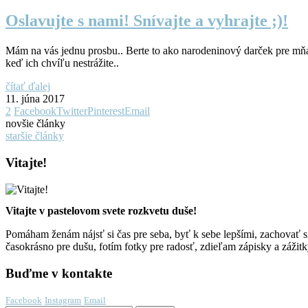
Oslavujte s nami! Snívajte a vyhrajte ;)!
Mám na vás jednu prosbu.. Berte to ako narodeninový darček pre mňa.
keď ich chvíľu nestrážite..
čítať ďalej
11. júna 2017
2
Facebook
Twitter
Pinterest
Email
novšie články
staršie články
Vitajte!
Vitajte v pastelovom svete rozkvetu duše!
Pomáham ženám nájsť si čas pre seba, byť k sebe lepšími, zachovať si
časokrásno pre dušu, fotím fotky pre radosť, zdieľam zápisky a zážitk
Buďme v kontakte
Facebook
Instagram
Email