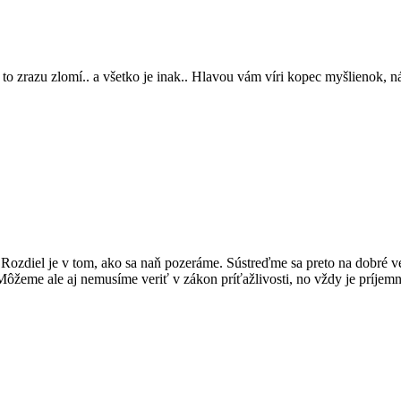
to zrazu zlomí.. a všetko je inak.. Hlavou vám víri kopec myšlienok, ná
. Rozdiel je v tom, ako sa naň pozeráme. Sústreďme sa preto na dobré ve
žeme ale aj nemusíme veriť v zákon príťažlivosti, no vždy je príjemne