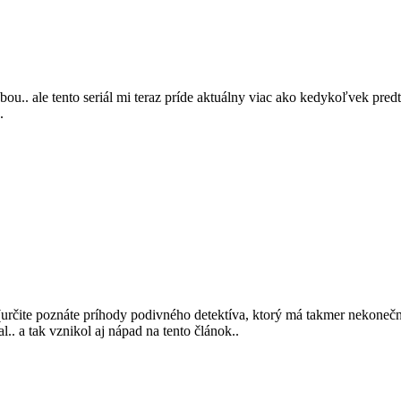
u.. ale tento seriál mi teraz príde aktuálny viac ako kedykoľvek pred
.
rčite poznáte príhody podivného detektíva, ktorý má takmer nekonečný 
. a tak vznikol aj nápad na tento článok..