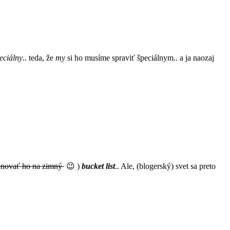
eciálny
.. teda, že
my
si ho musíme spraviť špeciálnym.. a ja naozaj
menovať ho na zimný
😉 )
bucket list
.. Ale, (blogerský) svet sa preto