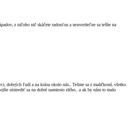
padov, z ničoho nič skáčete radosťou a neuveriteľne sa tešíte na
ci, dobrých ľudí a na krásu okolo nás.. Tešme sa z maličkostí, všetko
jšie sústrediť sa na dobré namiesto zlého.. a ak by nám to malo