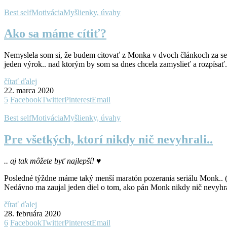
Best self
Motivácia
Myšlienky, úvahy
Ako sa máme cítiť?
Nemyslela som si, že budem citovať z Monka v dvoch článkoch za sebo
jeden výrok.. nad ktorým by som sa dnes chcela zamyslieť a rozpísať.
čítať ďalej
22. marca 2020
5
Facebook
Twitter
Pinterest
Email
Best self
Motivácia
Myšlienky, úvahy
Pre všetkých, ktorí nikdy nič nevyhrali..
.. aj tak môžete byť najlepší! ♥
Posledné týždne máme taký menší maratón pozerania seriálu Monk.. (u
Nedávno ma zaujal jeden diel o tom, ako pán Monk nikdy nič nevyhral.
čítať ďalej
28. februára 2020
6
Facebook
Twitter
Pinterest
Email