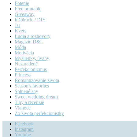
Fotenie
Free printable
Giveaway
Inšpirácie / DIY
Jar
Kvety
Ľudia a rozhovory
Magazín D&L
Móda
Motivácia
Myšlienky, úvahy
Nezaradené
Perfekcionizmus
Princess
Romantizovanie života
Season's favorites
Splnené sny
Sweet wedding dream
Tipy a recenzie
Vianoce
Zo života perfekcionistky
Facebook
Instagram
Youtube