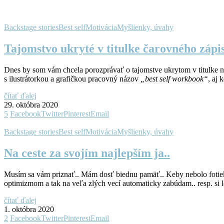
Backstage stories
Best self
Motivácia
Myšlienky, úvahy
Tajomstvo ukryté v titulke čarovného zápis
Dnes by som vám chcela porozprávať o tajomstve ukrytom v titulke 
s ilustrátorkou a grafičkou pracovný názov
„best self workbook“
, aj
čítať ďalej
29. októbra 2020
5
Facebook
Twitter
Pinterest
Email
Backstage stories
Best self
Motivácia
Myšlienky, úvahy
Na ceste za svojím najlepším ja..
Musím sa vám priznať.. Mám dosť biednu pamäť.. Keby nebolo fotiek
optimizmom a tak na veľa zlých vecí automaticky zabúdam.. resp. si
čítať ďalej
1. októbra 2020
2
Facebook
Twitter
Pinterest
Email