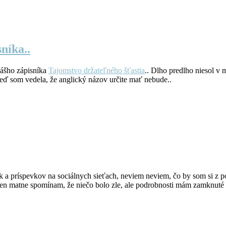
níka..
nášho zápisníka
Tajomstvo držateľného šťastia
.. Dlho predlho niesol v 
 keď som vedela, že anglický názov určite mať nebude..
 a príspevkov na sociálnych sieťach, neviem neviem, čo by som si z 
 len matne spomínam, že niečo bolo zle, ale podrobnosti mám zamknut