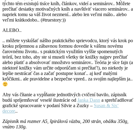
týchto tém existujú tisíce kníh, článkov, videí a seminárov.. Môžete
prečítať desiatky motivačných kníh a navštíviť viacero seminárov.. a
napriek tomu sa váš život nezmení.. alebo len veľmi málo.. alebo
veľmi krátkodobo.. (#truestory:))
ALEBO..
.. môžete vyskúšať nášho praktického sprievodcu, ktorý vás krok po
kroku príjemnou a zábavnou formou dovedie k vášmu novému
čarovnému životu.. s praktickým využitím vyššie spomenutých
teórií, bez toho, aby ste si museli všetky tie knižky najprv prečítať
alebo platiť a absolvovať množstvo seminárov.. Teória je síce fajn (a
niektoré knižky vám určite odporúčam si prečítať!), no niekedy je
lepšie nestrácať čas a začať postupne konať.. aj keď malými
krôčikmi.. ale pravidelne a bezpečne vpred.. za svojím najlepším ja..
Aby vás čítanie a vypĺňanie jednotlivých cvičení bavilo, zápisník
budú spríjemňovať veselé ilustrácie od
Janka Dann
a sprehľadňovať
grafické spracovanie v podaní Silvie a Zuzky –
Susan & Sis‘
decore
..
Zápisník má rozmer A5, špirálovú väzbu, 200 strán, obálku 350g,
vnútro 130g.