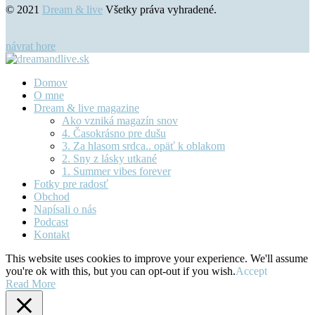
© 2021
Dream & live
Všetky práva vyhradené.
návrat hore
Domov
O mne
Dream & live magazine
Ako vzniká magazín snov
4. Časokrásno pre dušu
3. Za hlasom srdca.. opäť k oblakom
2. Sny z lásky utkané
1. Summer vibes forever
Fotky pre radosť
Obchod
Napísali o nás
Podcast
Kontakt
This website uses cookies to improve your experience. We'll assume
you're ok with this, but you can opt-out if you wish.
Accept
Read More