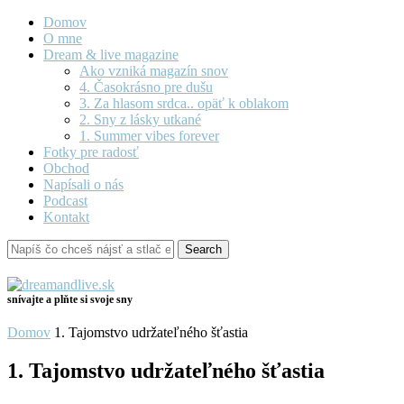
Domov
O mne
Dream & live magazine
Ako vzniká magazín snov
4. Časokrásno pre dušu
3. Za hlasom srdca.. opäť k oblakom
2. Sny z lásky utkané
1. Summer vibes forever
Fotky pre radosť
Obchod
Napísali o nás
Podcast
Kontakt
snívajte a plňte si svoje sny
Domov
1. Tajomstvo udržateľného šťastia
1. Tajomstvo udržateľného šťastia