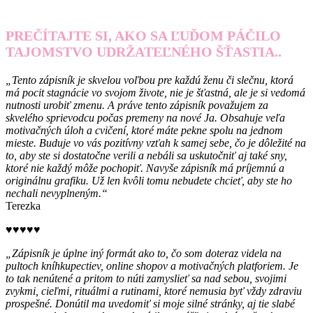
PREČÍTAJTE SI, AKO SA ĽUĎOM PÁČILO
TAJOMSTVO UDRŽATEĽNÉHO ŠŤASTIA..
„Tento zápisník je skvelou voľbou pre každú ženu či slečnu, ktorá
má pocit stagnácie vo svojom živote, nie je šťastná, ale je si vedomá
nutnosti urobiť zmenu. A práve tento zápisník považujem za
skvelého sprievodcu počas premeny na nové Ja. Obsahuje veľa
motivačných úloh a cvičení, ktoré máte pekne spolu na jednom
mieste. Buduje vo vás pozitívny vzťah k samej sebe, čo je dôležité na
to, aby ste si dostatočne verili a nebáli sa uskutočniť aj také sny,
ktoré nie každý môže pochopiť. Navyše zápisník má príjemnú a
originálnu grafiku. Už len kvôli tomu nebudete chcieť, aby ste ho
nechali nevyplneným.“
Terezka
♥♥♥♥♥
„Zápisník je úplne iný formát ako to, čo som doteraz videla na
pultoch kníhkupectiev, online shopov a motivačných platforiem. Je
to tak nenútené a pritom to núti zamyslieť sa nad sebou, svojimi
zvykmi, cieľmi, rituálmi a rutinami, ktoré nemusia byť vždy zdraviu
prospešné. Donútil ma uvedomiť si moje silné stránky, aj tie slabé