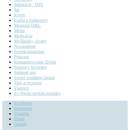
Inšpirácie / DIY
Jar
Kvety
Ľudia a rozhovory
Magazín D&L
Móda
Motivácia
Myšlienky, úvahy
Nezaradené
Perfekcionizmus
Princess
Romantizovanie života
Season's favorites
Splnené sny
Sweet wedding dream
Tipy a recenzie
Vianoce
Zo života perfekcionistky
Facebook
Instagram
Youtube
Email
Spotify