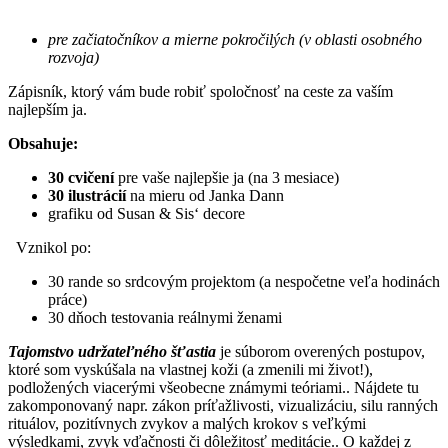
pre začiatočníkov a mierne pokročilých (v oblasti osobného
rozvoja)
Zápisník, ktorý vám bude robiť spoločnosť na ceste za vaším
najlepším ja.
Obsahuje:
30 cvičení
pre vaše najlepšie ja (na 3 mesiace)
30 ilustrácií
na mieru od Janka Dann
grafiku od Susan & Sis‘ decore
Vznikol po:
30 rande so srdcovým projektom (a nespočetne veľa hodinách
práce)
30 dňoch testovania reálnymi ženami
Tajomstvo udržateľného šťastia
je súborom overených postupov,
ktoré som vyskúšala na vlastnej koži (a zmenili mi život!),
podložených viacerými všeobecne známymi teóriami.. Nájdete tu
zakomponovaný napr. zákon príťažlivosti, vizualizáciu, silu ranných
rituálov, pozitívnych zvykov a malých krokov s veľkými
výsledkami, zvyk vďačnosti či dôležitosť meditácie.. O každej z