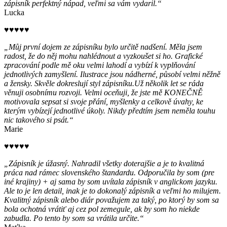
zápisník perfektný nápad, veľmi sa vám vydaril.“
Lucka
♥♥♥♥♥
„Můj první dojem ze zápisníku bylo určitě nadšení. Měla jsem
radost, že do něj mohu nahlédnout a vyzkoušet si ho. Grafické
zpracování podle mě oku velmi lahodí a vybízí k vyplňování
jednotlivých zamyšlení. Ilustrace jsou nádherné, působí velmi něžně
a žensky. Skvěle dokreslují styl zápisníku.Už několik let se ráda
věnuji osobnímu rozvoji. Velmi oceňuji, že jste mě KONEČNĚ
motivovala sepsat si svoje přání, myšlenky a celkově úvahy, ke
kterým vybízejí jednotlivé úkoly. Nikdy předtím jsem neměla touhu
nic takového si psát.“
Marie
♥♥♥♥♥
„Zápisník je úžasný. Nahradil všetky doterajšie a je to kvalitná
práca nad rámec slovenského štandardu. Odporučila by som (pre
iné krajiny) + aj sama by som uvítala zápisník v anglickom jazyku.
Ale to je len detail, inak je to dokonalý zápisník a veľmi ho milujem.
Kvalitný zápisník alebo diár považujem za taký, po ktorý by som sa
bola ochotná vrátiť aj cez pol zemegule, ak by som ho niekde
zabudla. Po tento by som sa vrátila určite.“