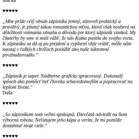
Maťka
♥♥♥♥♥
„Mne príde celý obsah zápisníka jemný, zároveň praktický a
pravdivý, je písaný takou romantickou niťou, ktorá však neuberá na
dôležitosti vnímania obsahu a dôvodu pre ktorý zápisník vznikol. My
čitateľky by sme si mali vážiť, že nás Katka pustila do svojho sveta.
K zápisníku sa dá aj po prejdení a vyplnení vždy vrátiť, môže nám
naozaj v ťažkých chvíľach poslúžiť ako naše súkromné
povzbudzovadlo.“
♥♥♥♥♥
„Zápisník je super. Nádherne graficky spracovaný. Dokonalý
spôsob ako pomôcť byť človeku sebavedomejším a popracovať na
lepšom živote.“
Daša
♥♥♥♥♥
„So zápisníkom som veľmi spokojná. Dievčatá odviedli na ňom
výbornú robotu. Neľutujem jeho kúpu a verím, že mi pomôže
dosiahnuť moje ciele.“
♥♥♥♥♥