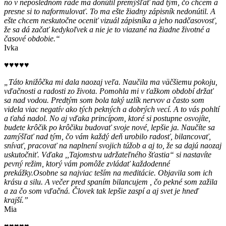
no v neposlednom rade ma donútil premýšľať nad tým, čo chcem a
presne si to naformulovať. To ma ešte žiadny zápisník nedonútil. A
ešte chcem neskutočne oceniť vizuál zápisníka a jeho nadčasovosť,
že sa dá začať kedykoľvek a nie je to viazané na žiadne životné a
časové obdobie.“
Ivka
♥♥♥♥♥
„Táto knižôčka mi dala naozaj veľa. Naučila ma väčšiemu pokoju,
vďačnosti a radosti zo života. Pomohla mi v ťažkom období držať
sa nad vodou. Predtým som bola taký uzlík nervov a často som
videla viac negatív ako tých pekných a dobrých vecí. A to vás pohltí
a ťahá nadol. No aj vďaka princípom, ktoré si postupne osvojíte,
budete krôčik po krôčiku budovať svoje nové, lepšie ja. Naučíte sa
zamýšľať nad tým, čo vám každý deň urobilo radosť, bilancovať,
snívať, pracovať na naplnení svojich túžob a aj to, že sa dajú naozaj
uskutočniť. Vďaka ,,Tajomstvu udržateľného šťastia“ si nastavíte
pevný režim, ktorý vám pomôže zvládať každodenné
prekážky.Osobne sa najviac teším na meditácie. Objavila som ich
krásu a silu. A večer pred spaním bilancujem , čo pekné som zažila
a za čo som vďačná. Človek tak lepšie zaspí a aj svet je hneď
krajší.”
Mia