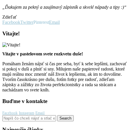
„Ďakujem za pekný a zaujímavý zápisník a skvelé nápady a tipy :)“
Zdieľať
Facebook
Twitter
Pinterest
Email
Vitajte!
Vitajte v pastelovom svete rozkvetu duše!
Pomáham ženám nájsť si čas pre seba, byť k sebe lepšími, zachovať
si pokoj v duši a plniť si sny. Milujem naše papierové radosti, ktoré
majú reálnu moc zmeniť náš život k lepšiemu, ak im to dovolíme.
Tvorím časokrásno pre dušu, fotím fotky pre radosť, zdieľam
zápisky a zážitky zo života perfekcionistky a rada sa strácam a
nachádzam vo svete kníh.
Buďme v kontakte
Facebook
Instagram
Email
Najnovšie články