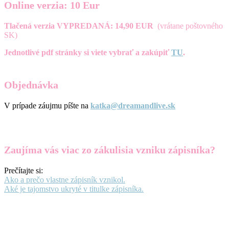
Online verzia: 10 Eur
Tlačená verzia VYPREDANÁ: 14,90 EUR
(vrátane poštovného
SK)
Jednotlivé pdf stránky si viete vybrať a zakúpiť
TU
.
Objednávka
V prípade záujmu píšte na
katka@dreamandlive.sk
Zaujíma vás viac zo zákulisia vzniku zápisníka?
Prečítajte si:
Ako a prečo vlastne zápisník vznikol.
Aké je tajomstvo ukryté v titulke zápisníka.