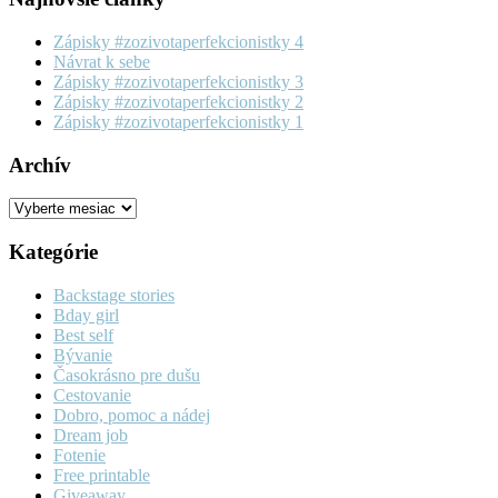
Zápisky #zozivotaperfekcionistky 4
Návrat k sebe
Zápisky #zozivotaperfekcionistky 3
Zápisky #zozivotaperfekcionistky 2
Zápisky #zozivotaperfekcionistky 1
Archív
Archív
Kategórie
Backstage stories
Bday girl
Best self
Bývanie
Časokrásno pre dušu
Cestovanie
Dobro, pomoc a nádej
Dream job
Fotenie
Free printable
Giveaway