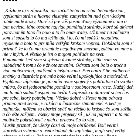
♥♥♥♥♥
„Kúzlo je aj v zápisníku, ale začať treba od seba. Sebareflexiou,
vypísaním strán a hlavne vlastným zamyslením nad tým všetkým
robíte malé kroky, ktoré sú pre váš posun ďalej významné a ani o
tom neviete. Mne osobne najviac pomáhajú stránky, ktoré sú akýmsi
porovnaním toho čo bolo a to čo bude ďalej. Už hneď na začiatku
som si spísala to čo ma tešilo ale i to, čo mi spúšťa negatívne
myslenie a bolo to pre mňa veľkým krokom vopred. Dokázala som si
priznať, že to čo ma orientuje negatívnym smerom, začína vo mne a
nie v iných. A všetko je len o mojom pohľade na svet.
V momente keď som si spísala úvodné stránky, cítila som sa
nabudená k tomu čo v živote zmením. Odrazu som bola o trochu
viac motivovaná, nadšená a inšpirovaná. Prechádzať tie nádherné
stránky a ilustrácie pre mňa bolo veľmi upokojujúce a motivačné.
Vypĺňanie zápisníka je pre mňa relax spojený s pohľadom do svojho
vnútra, čo mi jednoznačne pomáha v osobnostnom raste. Každý deň
ma to núti sadnúť aspoň nachvíľu k zápisníku a darovať si ten čas
pre seba, ktorý potrebujem. Všetko dobré v živote mám odrazu
priamo pred sebou, v rukách a čiastočne zhmotnené. A keď je
najhoršie, môžem sa obzrieť späť na všetko to krásne čo som zažila
a čo ešte zažijem. Všetky moje projekty sú „už na papieri“ a to ma
motivuje pokračovať v nich a pracovať o to viac.
Musím priznať, že všetky časti sú moje obľúbené. Boli veľmi
starostlivo vybrané a usporiadané do zápisníka, majú svoj veľký