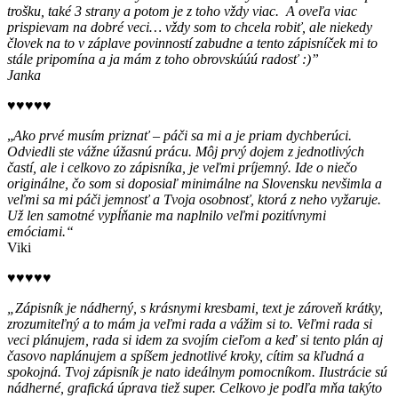
trošku, také 3 strany a potom je z toho vždy viac. A oveľa viac
prispievam na dobré veci… vždy som to chcela robiť, ale niekedy
človek na to v záplave povinností zabudne a tento zápisníček mi to
stále pripomína a ja mám z toho obrovskúúú radosť :)”
Janka
♥♥♥♥♥
„
Ako prvé musím priznať – páči sa mi a je priam dychberúci.
Odviedli ste vážne úžasnú prácu. Môj prvý dojem z jednotlivých
častí, ale i celkovo zo zápisníka, je veľmi príjemný. Ide o niečo
originálne, čo som si doposiaľ minimálne na Slovensku nevšimla a
veľmi sa mi páči jemnosť a Tvoja osobnosť, ktorá z neho vyžaruje.
Už len samotné vypĺňanie ma naplnilo veľmi pozitívnymi
emóciami.“
Viki
♥♥♥♥♥
„Zápisník je nádherný, s krásnymi kresbami, text je zároveň krátky,
zrozumiteľný a to mám ja veľmi rada a vážim si to. Veľmi rada si
veci plánujem, rada si idem za svojím cieľom a keď si tento plán aj
časovo naplánujem a spíšem jednotlivé kroky, cítim sa kľudná a
spokojná. Tvoj zápisník je nato ideálnym pomocníkom. Ilustrácie sú
nádherné, grafická úprava tiež super. Celkovo je podľa mňa takýto