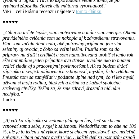
význam a logiku. Práve to usporiadanie vedie k tomu, že po
vyplnení zápisníka človek cíti vnútornú vyrovnanosť.“
Viki – celú krásnu recenziu nájdete v
tomto článku
♥♥♥♥♥
„Cítim sa určite lepšie, viac motivovane a mám viac energie. Okrem
pravidelného cvičenia som sa nakopla aj k zdravšiemu stravovaniu.
Viac som začala dbať nato, aké potraviny prijímam, jem viac
zeleniny aj ovocia, z čoho sa veľmi teším. Pustila som sa do
prípravy na ďalší certifikát a som namotivovaná urobiť si tento rok
ešte minimálne jeden prípadne dva ďalšie, uvidíme ako to budem
vedieť zladiť aj s pracovnými povinnosťami. Ak sa budem držať
zápisníka a svojich plánovacích schopností, myslím, že to zvládnem.
Prestala som sa zamýšľať v podstate úplne nad tým, čo si kto myslí,
užívam si moju rodinu, blízkych a teším sa z každej spoločne
strávenej chvíľky. Teším sa, že sme zdraví, šťastní a nič nám
nechýba.”
Lucka
♥♥♥♥♥
„Aj vďaka zápisníku si vedome plánujem čas, keď sa chcem
venovať sama sebe, svojej budúcnosti. Nedodržiavam to ešte na 100
%, ale je to jeden z návykov, ktoré si chcem vypestovať tzv. nedeľné
snívanie. Čítam odvtedy oveľa viac… každý deň sa posnažím aspoň