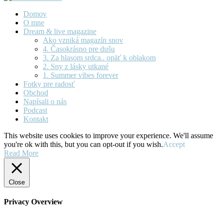
Domov
O mne
Dream & live magazine
Ako vzniká magazín snov
4. Časokrásno pre dušu
3. Za hlasom srdca.. opäť k oblakom
2. Sny z lásky utkané
1. Summer vibes forever
Fotky pre radosť
Obchod
Napísali o nás
Podcast
Kontakt
This website uses cookies to improve your experience. We'll assume
you're ok with this, but you can opt-out if you wish.
Accept
Read More
Close
Privacy Overview