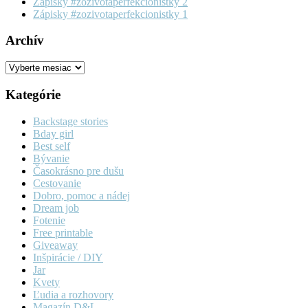
Zápisky #zozivotaperfekcionistky 2
Zápisky #zozivotaperfekcionistky 1
Archív
Archív
Kategórie
Backstage stories
Bday girl
Best self
Bývanie
Časokrásno pre dušu
Cestovanie
Dobro, pomoc a nádej
Dream job
Fotenie
Free printable
Giveaway
Inšpirácie / DIY
Jar
Kvety
Ľudia a rozhovory
Magazín D&L