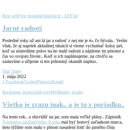
Best self
Free printable
Inšpirácie / DIY
Jar
Jarné radosti
Posledné roky už ani tá jar a radosť z nej nie je to, čo bývala.. Verím
však, že aj napriek aktuálnej situácii si vieme vychutnať krásy jari,
keď sa sústredíme práve na tie malé radosti a nájdeme im priestor a
čas vo svojom živote.. Keď si ich naplánujeme, na chvíľu sa
zastavíme a užijeme si ten prítomný okamih naplno..
čítať ďalej
1. mája 2022
3
Facebook
Twitter
Pinterest
Email
Backstage stories
Jar
Kvety
Myšlienky, úvahy
Všetko je zrazu inak.. a je to v poriadku..
Na tento rok.. a obzvlášť na jar, som mala veľké plány.. Zápisník
Tajomstvo udržateľného šťastia
mal byť hotový začiatkom marca,
tieto týždne som mala v plnom nasadení fotiť do jarného čísla