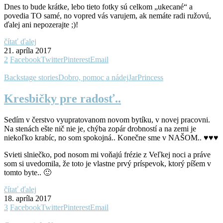
Dnes to bude krátke, lebo tieto fotky sú celkom „ukecané“ a
povedia TO samé, no vopred vás varujem, ak nemáte radi ružovú,
ďalej ani nepozerajte ;)!
čítať ďalej
21. apríla 2017
2
Facebook
Twitter
Pinterest
Email
Backstage stories
Dobro, pomoc a nádej
Jar
Princess
Kresbičky pre radosť..
Sedím v čerstvo vyupratovanom novom bytíku, v novej pracovni.
Na stenách ešte nič nie je, chýba zopár drobností a na zemi je
niekoľko krabíc, no som spokojná.. Konečne sme v NAŠOM.. ♥♥♥
Svieti slniečko, pod nosom mi voňajú frézie z Veľkej noci a práve
som si uvedomila, že toto je vlastne prvý príspevok, ktorý píšem v
tomto byte.. 🙂
čítať ďalej
18. apríla 2017
3
Facebook
Twitter
Pinterest
Email