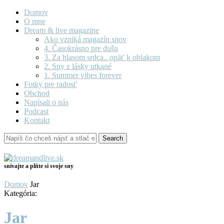
Domov
O mne
Dream & live magazine
Ako vzniká magazín snov
4. Časokrásno pre dušu
3. Za hlasom srdca.. opäť k oblakom
2. Sny z lásky utkané
1. Summer vibes forever
Fotky pre radosť
Obchod
Napísali o nás
Podcast
Kontakt
snívajte a plňte si svoje sny
Domov
Jar
Kategória:
Jar