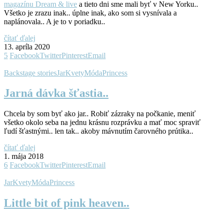
magazínu Dream & live
a tieto dni sme mali byť v New Yorku..
Všetko je zrazu inak.. úplne inak, ako som si vysnívala a
naplánovala.. A je to v poriadku..
čítať ďalej
13. apríla 2020
5
Facebook
Twitter
Pinterest
Email
Backstage stories
Jar
Kvety
Móda
Princess
Jarná dávka šťastia..
Chcela by som byť ako jar.. Robiť zázraky na počkanie, meniť
všetko okolo seba na jednu krásnu rozprávku a mať moc spraviť
ľudí šťastnými.. len tak.. akoby mávnutím čarovného prútika..
čítať ďalej
1. mája 2018
6
Facebook
Twitter
Pinterest
Email
Jar
Kvety
Móda
Princess
Little bit of pink heaven..