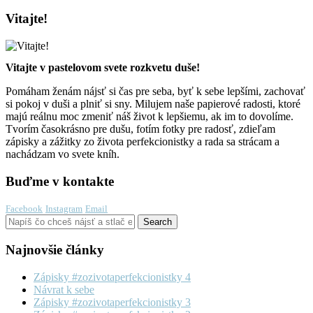
Vitajte!
Vitajte v pastelovom svete rozkvetu duše!
Pomáham ženám nájsť si čas pre seba, byť k sebe lepšími, zachovať
si pokoj v duši a plniť si sny. Milujem naše papierové radosti, ktoré
majú reálnu moc zmeniť náš život k lepšiemu, ak im to dovolíme.
Tvorím časokrásno pre dušu, fotím fotky pre radosť, zdieľam
zápisky a zážitky zo života perfekcionistky a rada sa strácam a
nachádzam vo svete kníh.
Buďme v kontakte
Facebook
Instagram
Email
Najnovšie články
Zápisky #zozivotaperfekcionistky 4
Návrat k sebe
Zápisky #zozivotaperfekcionistky 3