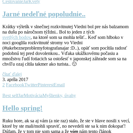
Cestovanie
Jar
Kvety
Jarné nedeľné popoludnie..
Krátky výletík v slnečnej rozkvitnutej Viedni bol pre nás balzamom
na dušu po náročnom týždni.. Bol to jeden z tých
svetlých bodov
, na ktoré som sa mohla tešiť.. Keď som hlboko v
noci googlila rozkvitnuté stromy vo Viedni
(#takebezneproblemyfotografanajar :D..), opäť som pocítila radosť
podobnú tej pred dovolenkou.. Vďaka ukážkovému počasiu a
množstvu ľudí fotiacich sa ostošesť v japonskej záhrade som sa na
chvíľu ozaj cítila takmer ako turista.. 🙂
čítať ďalej
3. apríla 2017
2
Facebook
Twitter
Pinterest
Email
Best self
Jar
Motivácia
Myšlienky, úvahy
Hello spring!
Ruku hore, ak sa aj v
ám
(a nie raz) stalo,
že ste v hlave nosili x vecí,
ktoré by ste mali/mohli spraviť, no nevedeli ste sa k nim dokopať!
Dúfam, že v tom nie som sama a že
vám
nám tento článok