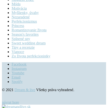
Móda
Motivácia
Myšlienky, úvahy
Nezaradené
Perfekcionizmus
Princess
Romantizovanie života
Season's favorites
Splnené sny
Sweet wedding dream
Tipy a recenzie
Vianoce
Zo života perfekcionistky
Facebook
Instagram
Youtube
Email
Spotify
© 2021
Dream & live
Všetky práva vyhradené.
návrat hore