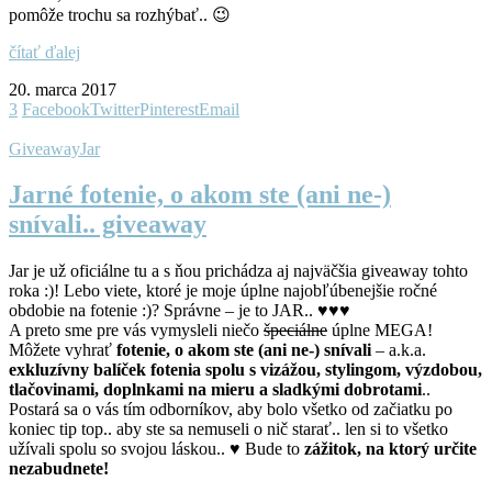
pomôže trochu sa rozhýbať..
😉
čítať ďalej
20. marca 2017
3
Facebook
Twitter
Pinterest
Email
Giveaway
Jar
Jarné fotenie, o akom ste (ani ne-)
snívali.. giveaway
Jar je už oficiálne tu a s ňou prichádza aj najväčšia giveaway tohto
roka :)! Lebo viete, ktoré je moje úplne najobľúbenejšie ročné
obdobie na fotenie :)? Správne – je to JAR.. ♥♥♥
A preto sme pre vás vymysleli niečo
špeciálne
úplne MEGA!
Môžete vyhrať
fotenie, o akom ste (ani ne-) snívali
– a.k.a.
exkluzívny balíček fotenia spolu s vizážou, stylingom, výzdobou,
tlačovinami, doplnkami na mieru a sladkými dobrotami
..
Postará sa o vás tím odborníkov, aby bolo všetko od začiatku po
koniec tip top.. aby ste sa nemuseli o nič starať.. len si to všetko
užívali spolu so svojou láskou.. ♥ Bude to
zážitok, na ktorý určite
nezabudnete!