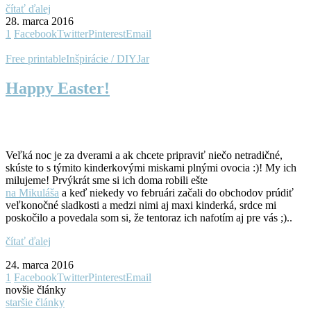
čítať ďalej
28. marca 2016
1
Facebook
Twitter
Pinterest
Email
Free printable
Inšpirácie / DIY
Jar
Happy Easter!
Veľká noc je za dverami a ak chcete pripraviť niečo netradičné,
skúste to s týmito kinderkovými miskami plnými ovocia :)! My ich
milujeme! Prvýkrát sme si ich doma robili ešte
na Mikuláša
a keď niekedy vo februári začali do obchodov prúdiť
veľkonočné sladkosti a medzi nimi aj maxi kinderká, srdce mi
poskočilo a povedala som si, že tentoraz ich nafotím aj pre vás ;)..
čítať ďalej
24. marca 2016
1
Facebook
Twitter
Pinterest
Email
novšie články
staršie články