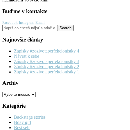
Buďme v kontakte
Facebook
Instagram
Email
Najnovšie články
Zápisky #zozivotaperfekcionistky 4
Návrat k sebe
Zápisky #zozivotaperfekcionistky 3
Zápisky #zozivotaperfekcionistky 2
Zápisky #zozivotaperfekcionistky 1
Archív
Archív
Kategórie
Backstage stories
Bday girl
Best self