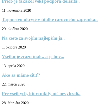
Prečo je (akákoľvek) podpora dôležitá..
11. novembra 2020
Tajomstvo ukryté v titulke čarovného zápisníka..
29. októbra 2020
Na ceste za svojím najlepším ja..
1. októbra 2020
Všetko je zrazu inak.. a je to v...
13. apríla 2020
Ako sa máme cítiť?
22. marca 2020
Pre všetkých, ktorí nikdy nič nevyhrali..
28. februára 2020