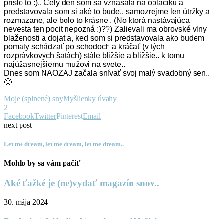
prišlo to :).. Celý deň som sa vznášala na obláčiku a
predstavovala som si aké to bude.. samozrejme len útržky a
rozmazane, ale bolo to krásne.. (No ktorá nastávajúca
nevesta ten pocit nepozná :)??) Zalievali ma obrovské vlny
blaženosti a dojatia, keď som si predstavovala ako budem
pomaly schádzať po schodoch a kráčať (v tých
rozprávkových šatách) stále bližšie a bližšie.. k tomu
najúžasnejšiemu mužovi na svete..
Dnes som NAOZAJ začala snívať svoj malý svadobný sen..
🙂
Moje (splnené) sny
Myšlienky úvahy
2
Facebook
Twitter
Pinterest
Email
next post
Let me dream, let me dream, let me dream..
Mohlo by sa vám pačiť
Aké ťažké je (ne)vydať magazín snov..
30. mája 2024