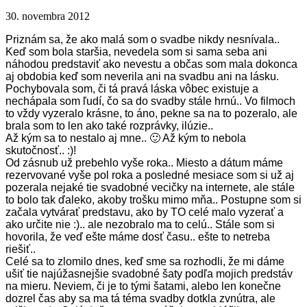
30. novembra 2012
Priznám sa, že ako malá som o svadbe nikdy nesnívala..
Keď som bola staršia, nevedela som si sama seba ani
náhodou predstaviť ako nevestu a občas som mala dokonca
aj obdobia keď som neverila ani na svadbu ani na lásku.
Pochybovala som, či tá pravá láska vôbec existuje a
nechápala som ľudí, čo sa do svadby stále hrnú.. Vo filmoch
to vždy vyzeralo krásne, to áno, pekne sa na to pozeralo, ale
brala som to len ako také rozprávky, ilúzie..
Až kým sa to nestalo aj mne.. 🙂 Až kým to nebola
skutočnosť.. :)!
Od zásnub už prebehlo vyše roka.. Miesto a dátum máme
rezervované vyše pol roka a posledné mesiace som si už aj
pozerala nejaké tie svadobné vecičky na internete, ale stále
to bolo tak ďaleko, akoby trošku mimo mňa.. Postupne som si
začala vytvárať predstavu, ako by TO celé malo vyzerať a
ako určite nie :).. ale nezobralo ma to celú.. Stále som si
hovorila, že veď ešte máme dosť času.. ešte to netreba
riešiť..
Celé sa to zlomilo dnes, keď sme sa rozhodli, že mi dáme
ušiť tie najúžasnejšie svadobné šaty podľa mojich predstáv
na mieru. Neviem, či je to tými šatami, alebo len konečne
dozrel čas aby sa ma tá téma svadby dotkla zvnútra, ale