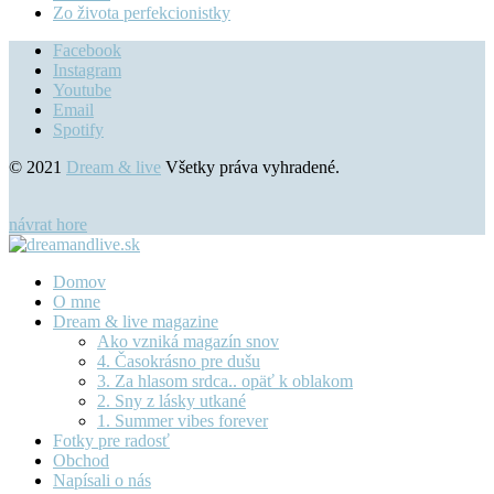
Zo života perfekcionistky
Facebook
Instagram
Youtube
Email
Spotify
© 2021
Dream & live
Všetky práva vyhradené.
návrat hore
Domov
O mne
Dream & live magazine
Ako vzniká magazín snov
4. Časokrásno pre dušu
3. Za hlasom srdca.. opäť k oblakom
2. Sny z lásky utkané
1. Summer vibes forever
Fotky pre radosť
Obchod
Napísali o nás