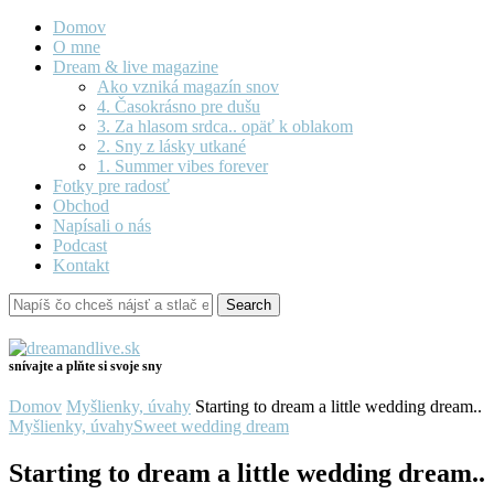
Domov
O mne
Dream & live magazine
Ako vzniká magazín snov
4. Časokrásno pre dušu
3. Za hlasom srdca.. opäť k oblakom
2. Sny z lásky utkané
1. Summer vibes forever
Fotky pre radosť
Obchod
Napísali o nás
Podcast
Kontakt
snívajte a plňte si svoje sny
Domov
Myšlienky, úvahy
Starting to dream a little wedding dream..
Myšlienky, úvahy
Sweet wedding dream
Starting to dream a little wedding dream..