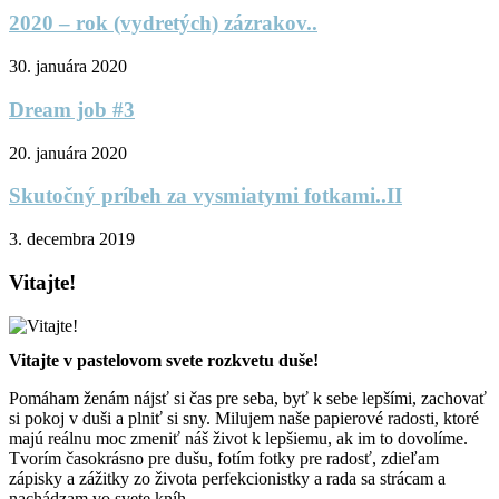
2020 – rok (vydretých) zázrakov..
30. januára 2020
Dream job #3
20. januára 2020
Skutočný príbeh za vysmiatymi fotkami..II
3. decembra 2019
Vitajte!
Vitajte v pastelovom svete rozkvetu duše!
Pomáham ženám nájsť si čas pre seba, byť k sebe lepšími, zachovať
si pokoj v duši a plniť si sny. Milujem naše papierové radosti, ktoré
majú reálnu moc zmeniť náš život k lepšiemu, ak im to dovolíme.
Tvorím časokrásno pre dušu, fotím fotky pre radosť, zdieľam
zápisky a zážitky zo života perfekcionistky a rada sa strácam a
nachádzam vo svete kníh.