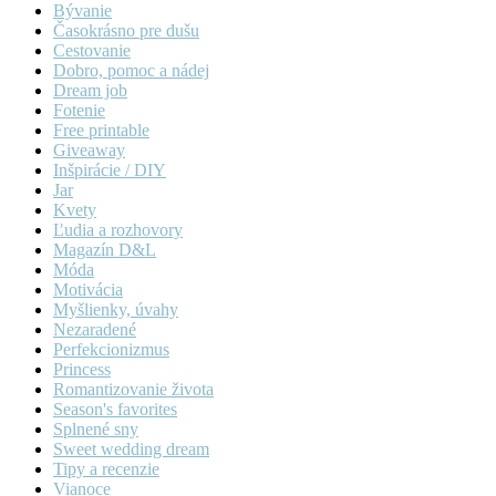
Bývanie
Časokrásno pre dušu
Cestovanie
Dobro, pomoc a nádej
Dream job
Fotenie
Free printable
Giveaway
Inšpirácie / DIY
Jar
Kvety
Ľudia a rozhovory
Magazín D&L
Móda
Motivácia
Myšlienky, úvahy
Nezaradené
Perfekcionizmus
Princess
Romantizovanie života
Season's favorites
Splnené sny
Sweet wedding dream
Tipy a recenzie
Vianoce