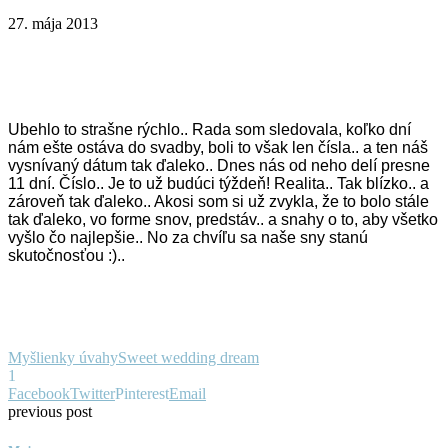
27. mája 2013
Ubehlo to strašne rýchlo.. Rada som sledovala, koľko dní
nám ešte ostáva do svadby, boli to však len čísla.. a ten náš
vysnívaný dátum tak ďaleko.. Dnes nás od neho delí presne
11 dní. Číslo.. Je to už budúci týždeň! Realita.. Tak blízko.. a
zároveň tak ďaleko.. Akosi som si už zvykla, že to bolo stále
tak ďaleko, vo forme snov, predstáv.. a snahy o to, aby všetko
vyšlo čo najlepšie.. No za chvíľu sa naše sny stanú
skutočnosťou :)..
Myšlienky úvahy
Sweet wedding dream
1
Facebook
Twitter
Pinterest
Email
previous post