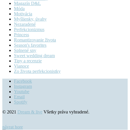
Magazín D&L
Móda
Motivácia
Myšlienky, úvahy
Nezaradené
Perfekcionizmus
Princess
Romantizovanie života
Season's favorites
Splnené sny
Sweet wedding dream
Tipy a recenzie
Vianoce
Zo života perfekcionistky
Facebook
Instagram
Youtube
Email
Spotify
© 2021
Dream & live
Všetky práva vyhradené.
návrat hore