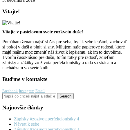
3. decembra 2019
Vitajte!
Vitajte v pastelovom svete rozkvetu duše!
Pomáham ženám nájsť si čas pre seba, byť k sebe lepšími, zachovať
si pokoj v duši a plniť si sny. Milujem naše papierové radosti, ktoré
majú reálnu moc zmeniť náš život k lepšiemu, ak im to dovolíme.
Tvorím časokrásno pre dušu, fotím fotky pre radosť, zdieľam
zápisky a zážitky zo života perfekcionistky a rada sa strácam a
nachádzam vo svete kníh.
Buďme v kontakte
Facebook
Instagram
Email
Najnovšie články
Zápisky #zozivotaperfekcionistky 4
Návrat k sebe
Zápisky #zozivotaperfekcionistky 3