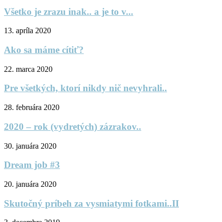
Všetko je zrazu inak.. a je to v...
13. apríla 2020
Ako sa máme cítiť?
22. marca 2020
Pre všetkých, ktorí nikdy nič nevyhrali..
28. februára 2020
2020 – rok (vydretých) zázrakov..
30. januára 2020
Dream job #3
20. januára 2020
Skutočný príbeh za vysmiatymi fotkami..II