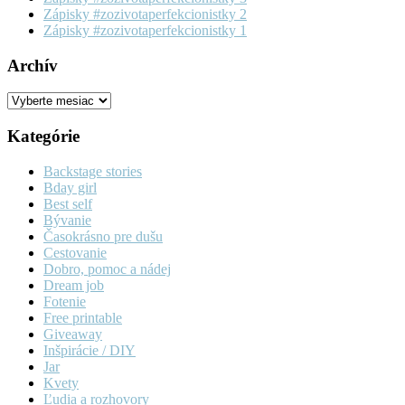
Zápisky #zozivotaperfekcionistky 2
Zápisky #zozivotaperfekcionistky 1
Archív
Archív
Kategórie
Backstage stories
Bday girl
Best self
Bývanie
Časokrásno pre dušu
Cestovanie
Dobro, pomoc a nádej
Dream job
Fotenie
Free printable
Giveaway
Inšpirácie / DIY
Jar
Kvety
Ľudia a rozhovory