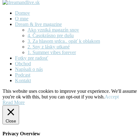
Domov
O mne
Dream & live magazine
Ako vzniká magazín snov
4. Časokrásno pre dušu
3. Za hlasom srdca.. opäť k oblakom
2. Sny z lásky utkané
1. Summer vibes forever
Fotky pre radosť
Obchod
Napísali o nás
Podcast
Kontakt
This website uses cookies to improve your experience. We'll assume
you're ok with this, but you can opt-out if you wish.
Accept
Read More
Close
Privacy Overview