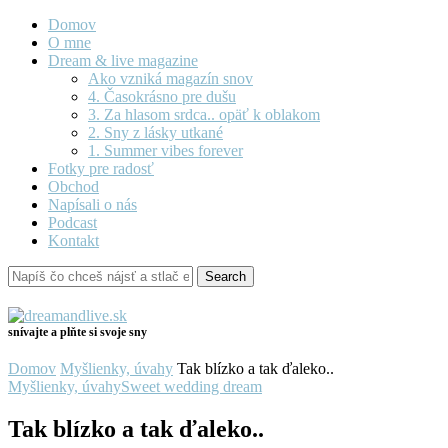
Domov
O mne
Dream & live magazine
Ako vzniká magazín snov
4. Časokrásno pre dušu
3. Za hlasom srdca.. opäť k oblakom
2. Sny z lásky utkané
1. Summer vibes forever
Fotky pre radosť
Obchod
Napísali o nás
Podcast
Kontakt
snívajte a plňte si svoje sny
Domov
Myšlienky, úvahy
Tak blízko a tak ďaleko..
Myšlienky, úvahy
Sweet wedding dream
Tak blízko a tak ďaleko..