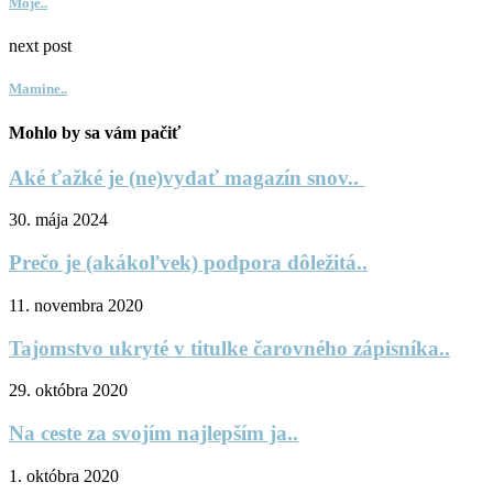
Moje..
next post
Mamine..
Mohlo by sa vám pačiť
Aké ťažké je (ne)vydať magazín snov..
30. mája 2024
Prečo je (akákoľvek) podpora dôležitá..
11. novembra 2020
Tajomstvo ukryté v titulke čarovného zápisníka..
29. októbra 2020
Na ceste za svojím najlepším ja..
1. októbra 2020