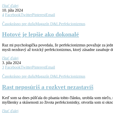
čítať ďalej
10. júla 2024
4
Facebook
Twitter
Pinterest
Email
Časokrásno pre dušu
Magazín D&L
Perfekcionizmus
Hotové je lepšie ako dokonalé
Raz mi psychologička povedala, že perfekcionizmus považuje za jedn
mysli nezdravý až toxický perfekcionizmus, ktorý zásadne zasahuje 
čítať ďalej
3. júla 2024
3
Facebook
Twitter
Pinterest
Email
Časokrásno pre dušu
Magazín D&L
Perfekcionizmus
Rast neposúriš a rozkvet nezastavíš
Keď som sa dnes púšťala do písania tohto článku, urobila som niečo
myšlienky a skúsenosti zo života perfekcionistky, otvorila som si ok
čítať ďalej