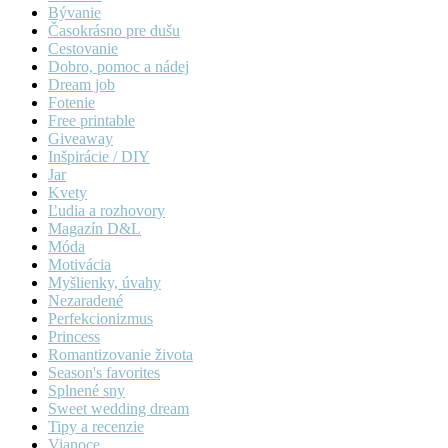
Bývanie
Časokrásno pre dušu
Cestovanie
Dobro, pomoc a nádej
Dream job
Fotenie
Free printable
Giveaway
Inšpirácie / DIY
Jar
Kvety
Ľudia a rozhovory
Magazín D&L
Móda
Motivácia
Myšlienky, úvahy
Nezaradené
Perfekcionizmus
Princess
Romantizovanie života
Season's favorites
Splnené sny
Sweet wedding dream
Tipy a recenzie
Vianoce