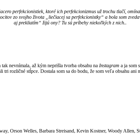
iacero perfekcionistiek, ktoré ich perfekcionizmus už trochu tlačí, omí
ocitov zo svojho života „liečiacej sa perfekcionistky“ a bola som zveda
aj prekliatím“ žijú ony? Tu sú príbehy niekoľkých z nich..
a tak nevnímala, až kým neprišla tvorba obsahu na
Instagram
a ja som s
i tri rozličné stĺpce. Dostala som sa do bodu, že som veľa obsahu ani ne
y, Orson Welles, Barbara Streisand, Kevin Kostner, Woody Allen, St