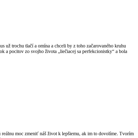
zmus už trochu tlačí a omína a chceli by z toho začarovaného kruhu
k a pocitov zo svojho života „liečiacej sa perfekcionistky“ a bola
jú reálnu moc zmeniť náš život k lepšiemu, ak im to dovolíme. Tvorím