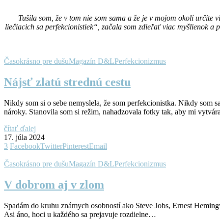
Tušila som, že v tom nie som sama a že je v mojom okolí určite v
liečiacich sa perfekcionistiek“, začala som zdieľať viac myšlienok a p
Časokrásno pre dušu
Magazín D&L
Perfekcionizmus
Nájsť zlatú strednú cestu
Nikdy som si o sebe nemyslela, že som perfekcionistka. Nikdy som s
nároky. Stanovila som si režim, nahadzovala fotky tak, aby mi vytváral
čítať ďalej
17. júla 2024
3
Facebook
Twitter
Pinterest
Email
Časokrásno pre dušu
Magazín D&L
Perfekcionizmus
V dobrom aj v zlom
Spadám do kruhu známych osobností ako Steve Jobs, Ernest Hemingwa
Asi áno, hoci u každého sa prejavuje rozdielne…