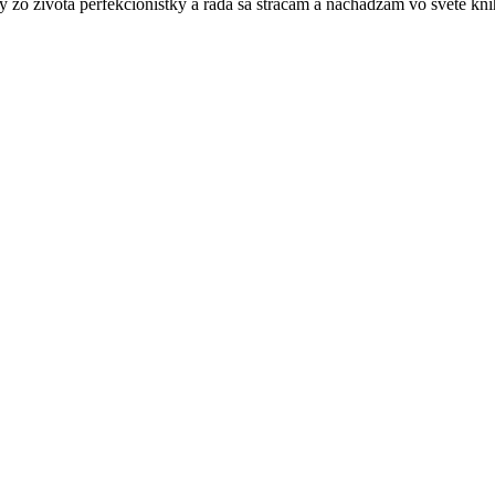
y zo života perfekcionistky a rada sa strácam a nachádzam vo svete kní