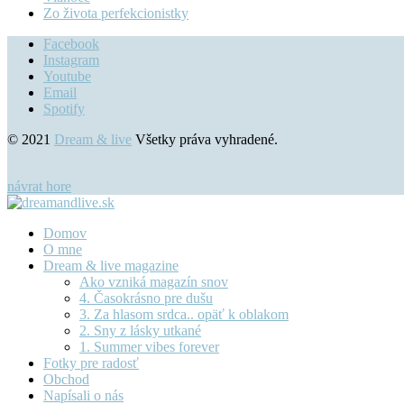
Zo života perfekcionistky
Facebook
Instagram
Youtube
Email
Spotify
© 2021
Dream & live
Všetky práva vyhradené.
návrat hore
Domov
O mne
Dream & live magazine
Ako vzniká magazín snov
4. Časokrásno pre dušu
3. Za hlasom srdca.. opäť k oblakom
2. Sny z lásky utkané
1. Summer vibes forever
Fotky pre radosť
Obchod
Napísali o nás