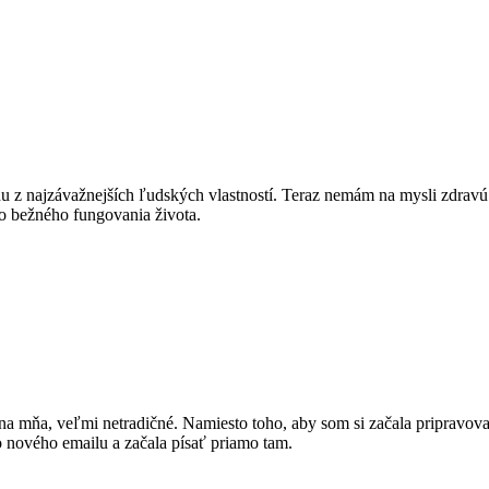
u z najzávažnejších ľudských vlastností. Teraz nemám na mysli zdravú
do bežného fungovania života.
, na mňa, veľmi netradičné. Namiesto toho, aby som si začala priprav
no nového emailu a začala písať priamo tam.