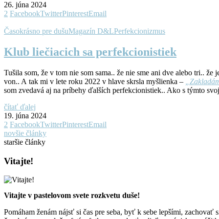
26. júna 2024
2
Facebook
Twitter
Pinterest
Email
Časokrásno pre dušu
Magazín D&L
Perfekcionizmus
Klub liečiacich sa perfekcionistiek
Tušila som, že v tom nie som sama.. že nie sme ani dve alebo tri.. že 
von.. A tak mi v lete roku 2022 v hlave skrsla myšlienka –
„Zakladám 
som zvedavá aj na príbehy ďalších perfekcionistiek.. Ako s týmto svo
čítať ďalej
19. júna 2024
2
Facebook
Twitter
Pinterest
Email
novšie články
staršie články
Vitajte!
Vitajte v pastelovom svete rozkvetu duše!
Pomáham ženám nájsť si čas pre seba, byť k sebe lepšími, zachovať si