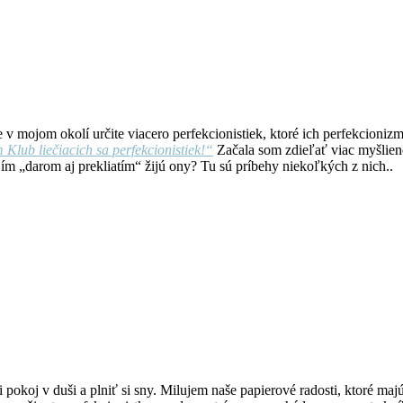
je v mojom okolí určite viacero perfekcionistiek, ktoré ich perfekcioni
Klub liečiacich sa perfekcionistiek!“
Začala som zdieľať viac myšlieno
jím „darom aj prekliatím“ žijú ony? Tu sú príbehy niekoľkých z nich..
 pokoj v duši a plniť si sny. Milujem naše papierové radosti, ktoré ma