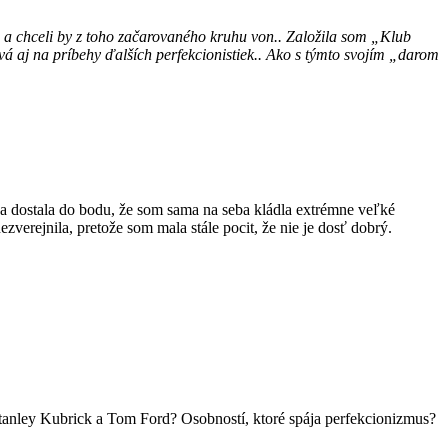
na a chceli by z toho začarovaného kruhu von.. Založila som „Klub
vá aj na príbehy ďalších perfekcionistiek..
Ako s týmto svojím „darom
a dostala do bodu, že som sama na seba kládla extrémne veľké
zverejnila, pretože som mala stále pocit, že nie je dosť dobrý.
anley Kubrick a Tom Ford? Osobností, ktoré spája perfekcionizmus?