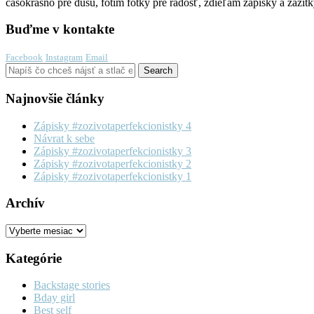
časokrásno pre dušu, fotím fotky pre radosť, zdieľam zápisky a zážitk
Buďme v kontakte
Facebook
Instagram
Email
Najnovšie články
Zápisky #zozivotaperfekcionistky 4
Návrat k sebe
Zápisky #zozivotaperfekcionistky 3
Zápisky #zozivotaperfekcionistky 2
Zápisky #zozivotaperfekcionistky 1
Archív
Archív
Kategórie
Backstage stories
Bday girl
Best self