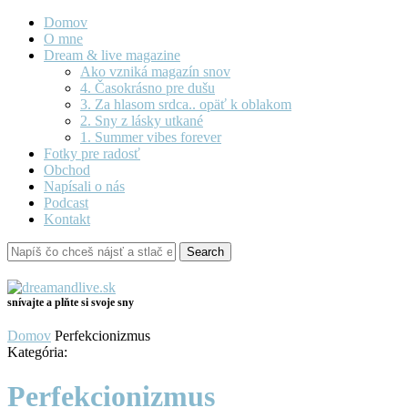
Domov
O mne
Dream & live magazine
Ako vzniká magazín snov
4. Časokrásno pre dušu
3. Za hlasom srdca.. opäť k oblakom
2. Sny z lásky utkané
1. Summer vibes forever
Fotky pre radosť
Obchod
Napísali o nás
Podcast
Kontakt
snívajte a plňte si svoje sny
Domov
Perfekcionizmus
Kategória:
Perfekcionizmus