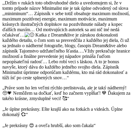
,,Držím v rukách toto obdivuhodné dielo a uvedomujem si, že v
tomto prípade názov Minimalist nie je tak úplne odvodený od slova
,,miniminum“… Zápisník v sebe totiž obsahuje maximum možností,
maximum pozitívnej energie, maximum motivácie, maximum
krásnych ilustračných doplnkov na pozdvihnutie nálady a kopec
ďalších maxím… Od motivujúcich autoriek sa ani nič iné nedá
očakávať…
Katka z Dream&live je zárukou dokonalosti
každého detailu, o čom som sa presvedčila z každého jej diela, či už
sa jednalo o nádherné fotografie, blogy, časopis Dream&live alebo
zápisník Tajomstvo udržateľného šťastia….Vždy prekračuje hranice
možností a finálne prevedenie jej nápadov prináša ľuďom
nepopísateľnú radosť… Lebo robí veci s láskou. A to je bonus
navyše, ktorý dáva do každého jedného svojho diela. Zápisník
Minimalist úprimne odporúčam každému, kto má rád dokonalosť a
túži ísť po ceste splnených snov…“
„Práve som ho len veľmi rýchlo prelistovala, ale je taký nádherný!
🥺💗 Nemôžem sa dočkať, keď ho začnem vypĺňať! 💙 Ďakujem za
takéto krásne, zmysluplné veci! 🥰“
„Je úplne prekrásny. Ešte krajší ako na fotkách a videách. Úplne
dokonalý 💞“
„Je prekrásny 😍 a oveľa hrubší, ako som čakala“