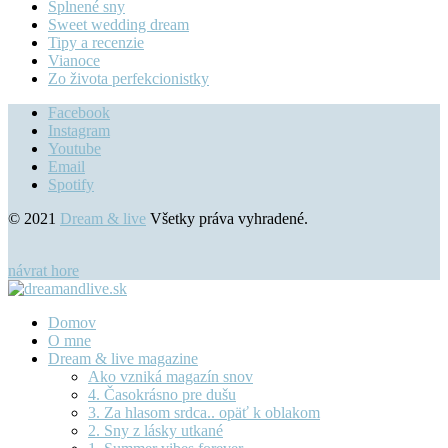
Splnené sny
Sweet wedding dream
Tipy a recenzie
Vianoce
Zo života perfekcionistky
Facebook
Instagram
Youtube
Email
Spotify
© 2021
Dream & live
Všetky práva vyhradené.
návrat hore
Domov
O mne
Dream & live magazine
Ako vzniká magazín snov
4. Časokrásno pre dušu
3. Za hlasom srdca.. opäť k oblakom
2. Sny z lásky utkané