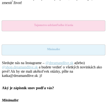
zmeniť život!
Tajomstvo udržateľného šťastia
Minimalist
Sledujte nás na Instagrame –
@dreamandlive.sk
a(lebo)
@shop.dreamandlive.sk
a budete vedieť o všetkých novinkách ako
prvé! Ak by ste mali akékoľvek otázky, píšte na
katka@dreamandlive.sk ;)!
Aký je zápisník snov podľa vás?
Minimalist