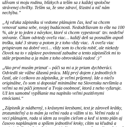
užívam si moju rodinu, blízkych a teším sa z každej spoločne
strávenej chvíľky. Teším sa, že sme zdraví, šťastní a nič nám
nechýba.”
„Aj vďaka zápisníku si vedome plánujem čas, keď sa chcem
venovať sama sebe, svojej budúcnosti. Nedodržiavam to ešte na 100
%, ale je to jeden z návykov, ktoré si chcem vypestovať tzv. nedeľné
snívanie. Čítam odvtedy oveľa viac… každý deň sa posnažím aspoň
trošku, také 3 strany a potom je z toho vždy viac. A oveľa viac
prispievam na dobré veci… vždy som to chcela robiť, ale niekedy
človek na to v záplave povinností zabudne a tento zápisníček mi to
stále pripomína a ja mám z toho obrovskúúú radosť :)”
„
Ako prvé musím priznať – páči sa mi a je priam dychberúci.
Odviedli ste vážne úžasnú prácu. Môj prvý dojem z jednotlivých
častí, ale i celkovo zo zápisníka, je veľmi príjemný. Ide o niečo
originálne, čo som si doposiaľ minimálne na Slovensku nevšimla a
veľmi sa mi páči jemnosť a Tvoja osobnosť, ktorá z neho vyžaruje.
Už len samotné vypĺňanie ma naplnilo veľmi pozitívnymi
emóciami.“
„Zápisník je nádherný, s krásnymi kresbami, text je zároveň krátky,
zrozumiteľný a to mám ja veľmi rada a vážim si to. Veľmi rada si
veci plánujem, rada si idem za svojím cieľom a keď si tento plán aj
časovo naplánujem a spíšem jednotlivé kroky, cítim sa kľudná a