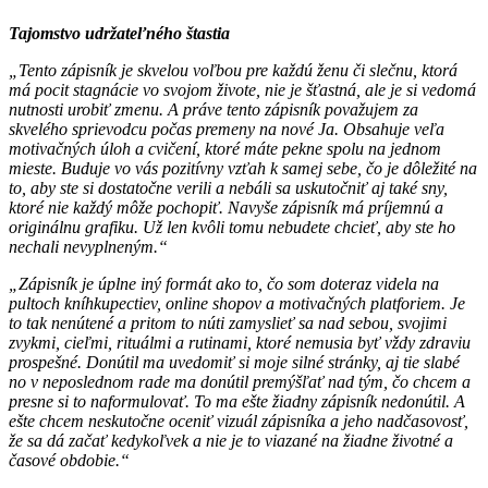
Tajomstvo udržateľného štastia
„Tento zápisník je skvelou voľbou pre každú ženu či slečnu, ktorá
má pocit stagnácie vo svojom živote, nie je šťastná, ale je si vedomá
nutnosti urobiť zmenu. A práve tento zápisník považujem za
skvelého sprievodcu počas premeny na nové Ja. Obsahuje veľa
motivačných úloh a cvičení, ktoré máte pekne spolu na jednom
mieste. Buduje vo vás pozitívny vzťah k samej sebe, čo je dôležité na
to, aby ste si dostatočne verili a nebáli sa uskutočniť aj také sny,
ktoré nie každý môže pochopiť. Navyše zápisník má príjemnú a
originálnu grafiku. Už len kvôli tomu nebudete chcieť, aby ste ho
nechali nevyplneným.“
„Zápisník je úplne iný formát ako to, čo som doteraz videla na
pultoch kníhkupectiev, online shopov a motivačných platforiem. Je
to tak nenútené a pritom to núti zamyslieť sa nad sebou, svojimi
zvykmi, cieľmi, rituálmi a rutinami, ktoré nemusia byť vždy zdraviu
prospešné. Donútil ma uvedomiť si moje silné stránky, aj tie slabé
no v neposlednom rade ma donútil premýšľať nad tým, čo chcem a
presne si to naformulovať. To ma ešte žiadny zápisník nedonútil. A
ešte chcem neskutočne oceniť vizuál zápisníka a jeho nadčasovosť,
že sa dá začať kedykoľvek a nie je to viazané na žiadne životné a
časové obdobie.“