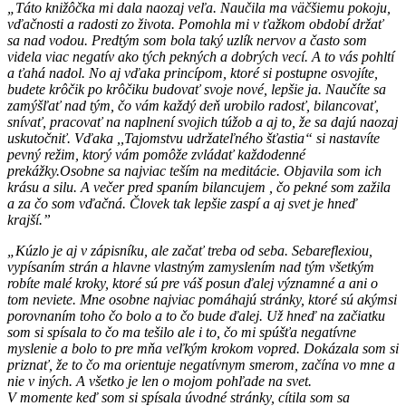
„Táto knižôčka mi dala naozaj veľa. Naučila ma väčšiemu pokoju,
vďačnosti a radosti zo života. Pomohla mi v ťažkom období držať
sa nad vodou. Predtým som bola taký uzlík nervov a často som
videla viac negatív ako tých pekných a dobrých vecí. A to vás pohltí
a ťahá nadol. No aj vďaka princípom, ktoré si postupne osvojíte,
budete krôčik po krôčiku budovať svoje nové, lepšie ja. Naučíte sa
zamýšľať nad tým, čo vám každý deň urobilo radosť, bilancovať,
snívať, pracovať na naplnení svojich túžob a aj to, že sa dajú naozaj
uskutočniť. Vďaka ,,Tajomstvu udržateľného šťastia“ si nastavíte
pevný režim, ktorý vám pomôže zvládať každodenné
prekážky.Osobne sa najviac teším na meditácie. Objavila som ich
krásu a silu. A večer pred spaním bilancujem , čo pekné som zažila
a za čo som vďačná. Človek tak lepšie zaspí a aj svet je hneď
krajší.”
„Kúzlo je aj v zápisníku, ale začať treba od seba. Sebareflexiou,
vypísaním strán a hlavne vlastným zamyslením nad tým všetkým
robíte malé kroky, ktoré sú pre váš posun ďalej významné a ani o
tom neviete. Mne osobne najviac pomáhajú stránky, ktoré sú akýmsi
porovnaním toho čo bolo a to čo bude ďalej. Už hneď na začiatku
som si spísala to čo ma tešilo ale i to, čo mi spúšťa negatívne
myslenie a bolo to pre mňa veľkým krokom vopred. Dokázala som si
priznať, že to čo ma orientuje negatívnym smerom, začína vo mne a
nie v iných. A všetko je len o mojom pohľade na svet.
V momente keď som si spísala úvodné stránky, cítila som sa