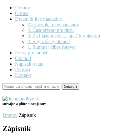
Domov
O mne
Dream & live magazine
Ako vzniká magazín snov
4. Časokrásno pre dušu
3. Za hlasom srdca.. opäť k oblakom
2. Sny z lásky utkané
1. Summer vibes forever
Fotky pre radosť
Obchod
Napísali o nás
Podcast
Kontakt
snívajte a plňte si svoje sny
Domov
Zápisník
Zápisník