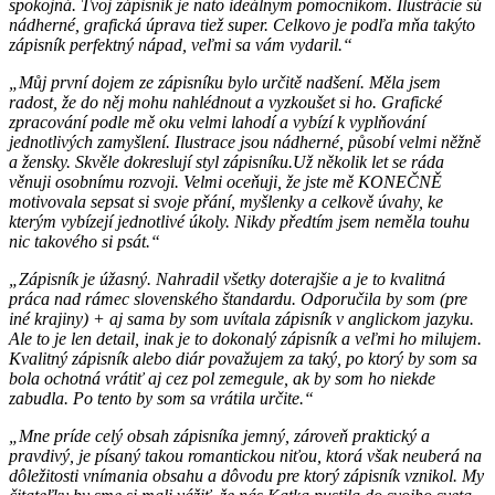
spokojná. Tvoj zápisník je nato ideálnym pomocníkom. Ilustrácie sú
nádherné, grafická úprava tiež super. Celkovo je podľa mňa takýto
zápisník perfektný nápad, veľmi sa vám vydaril.“
„Můj první dojem ze zápisníku bylo určitě nadšení. Měla jsem
radost, že do něj mohu nahlédnout a vyzkoušet si ho. Grafické
zpracování podle mě oku velmi lahodí a vybízí k vyplňování
jednotlivých zamyšlení. Ilustrace jsou nádherné, působí velmi něžně
a žensky. Skvěle dokreslují styl zápisníku.Už několik let se ráda
věnuji osobnímu rozvoji. Velmi oceňuji, že jste mě KONEČNĚ
motivovala sepsat si svoje přání, myšlenky a celkově úvahy, ke
kterým vybízejí jednotlivé úkoly. Nikdy předtím jsem neměla touhu
nic takového si psát.“
„Zápisník je úžasný. Nahradil všetky doterajšie a je to kvalitná
práca nad rámec slovenského štandardu. Odporučila by som (pre
iné krajiny) + aj sama by som uvítala zápisník v anglickom jazyku.
Ale to je len detail, inak je to dokonalý zápisník a veľmi ho milujem.
Kvalitný zápisník alebo diár považujem za taký, po ktorý by som sa
bola ochotná vrátiť aj cez pol zemegule, ak by som ho niekde
zabudla. Po tento by som sa vrátila určite.“
„Mne príde celý obsah zápisníka jemný, zároveň praktický a
pravdivý, je písaný takou romantickou niťou, ktorá však neuberá na
dôležitosti vnímania obsahu a dôvodu pre ktorý zápisník vznikol. My