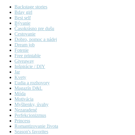
Backstage stories
Bday girl
Best self
Bývanie
Časokrásno pre dušu
Cestovanie
Dobro, pomoc a nádej
Dream job
Fotenie
Free printable
Giveaway
Inšpirácie / DIY
Jar
Kvety
Ľudia a rozhovory
Magazín D&L
Móda
Motivácia
Myšlienky, úvahy
Nezaradené
Perfekcionizmus
Princess
Romantizovanie života
Season's favorites