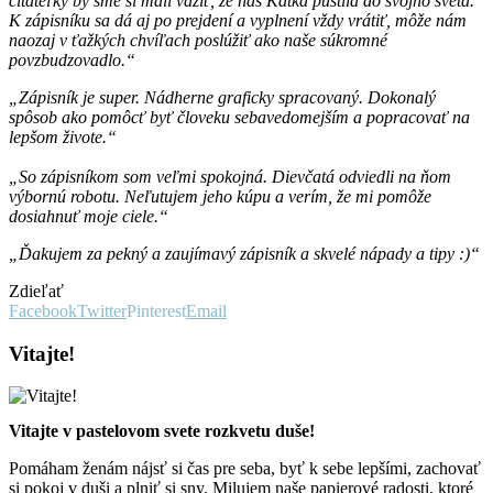
čitateľky by sme si mali vážiť, že nás Katka pustila do svojho sveta.
K zápisníku sa dá aj po prejdení a vyplnení vždy vrátiť, môže nám
naozaj v ťažkých chvíľach poslúžiť ako naše súkromné
povzbudzovadlo.“
„Zápisník je super. Nádherne graficky spracovaný. Dokonalý
spôsob ako pomôcť byť človeku sebavedomejším a popracovať na
lepšom živote.“
„So zápisníkom som veľmi spokojná. Dievčatá odviedli na ňom
výbornú robotu. Neľutujem jeho kúpu a verím, že mi pomôže
dosiahnuť moje ciele.“
„Ďakujem za pekný a zaujímavý zápisník a skvelé nápady a tipy :)“
Zdieľať
Facebook
Twitter
Pinterest
Email
Vitajte!
Vitajte v pastelovom svete rozkvetu duše!
Pomáham ženám nájsť si čas pre seba, byť k sebe lepšími, zachovať
si pokoj v duši a plniť si sny. Milujem naše papierové radosti, ktoré