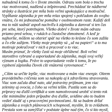
nabudená k tomu čo v živote zmením. Odrazu som bola o trochu
viac motivovaná, nadšená a inšpirovaná. Prechádzať tie nádherné
stránky a ilustrácie pre mňa bolo veľmi upokojujúce a motivačné.
Vypĺňanie zápisníka je pre mňa relax spojený s pohľadom do svojho
vnútra, čo mi jednoznačne pomáha v osobnostnom raste. Každý deň
ma to núti sadnúť aspoň nachvíľu k zápisníku a darovať si ten čas
pre seba, ktorý potrebujem. Všetko dobré v živote mám odrazu
priamo pred sebou, v rukách a čiastočne zhmotnené. A keď je
najhoršie, môžem sa obzrieť späť na všetko to krásne čo som zažila
a čo ešte zažijem. Všetky moje projekty sú „už na papieri“ a to ma
motivuje pokračovať v nich a pracovať o to viac.
Musím priznať, že všetky časti sú moje obľúbené. Boli veľmi
starostlivo vybrané a usporiadané do zápisníka, majú svoj veľký
význam a logiku. Práve to usporiadanie vedie k tomu, že po
vyplnení zápisníka človek cíti vnútornú vyrovnanosť.“
„Cítim sa určite lepšie, viac motivovane a mám viac energie. Okrem
pravidelného cvičenia som sa nakopla aj k zdravšiemu stravovaniu.
Viac som začala dbať nato, aké potraviny prijímam, jem viac
zeleniny aj ovocia, z čoho sa veľmi teším. Pustila som sa do
prípravy na ďalší certifikát a som namotivovaná urobiť si tento rok
ešte minimálne jeden prípadne dva ďalšie, uvidíme ako to budem
vedieť zladiť aj s pracovnými povinnosťami. Ak sa budem držať
zápisníka a svojich plánovacích schopností, myslím, že to zvládnem.
Prestala som sa zamýšľať v podstate úplne nad tým, čo si kto myslí,