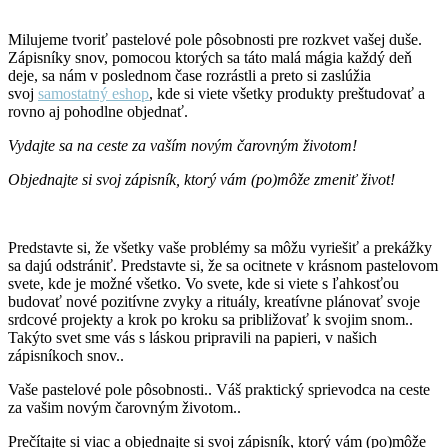
Milujeme tvoriť pastelové pole pôsobnosti pre rozkvet vašej duše.
Zápisníky snov, pomocou ktorých sa táto malá mágia každý deň
deje, sa nám v poslednom čase rozrástli a preto si zaslúžia
svoj
samostatný eshop
, kde si viete všetky produkty preštudovať a
rovno aj pohodlne objednať.
Vydajte sa na ceste za vaším novým čarovným životom!
Objednajte si svoj zápisník, ktorý vám (po)môže zmeniť život!
Predstavte si, že všetky vaše problémy sa môžu vyriešiť a prekážky
sa dajú odstrániť. Predstavte si, že sa ocitnete v krásnom pastelovom
svete, kde je možné všetko. Vo svete, kde si viete s ľahkosťou
budovať nové pozitívne zvyky a rituály, kreatívne plánovať svoje
srdcové projekty a krok po kroku sa približovať k svojim snom..
Takýto svet sme vás s láskou pripravili na papieri, v našich
zápisníkoch snov..
Vaše pastelové pole pôsobnosti.. Váš praktický sprievodca na ceste
za vašim novým čarovným životom..
Prečítajte si viac a objednajte si svoj zápisník, ktorý vám (po)môže