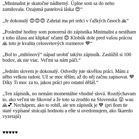
„Minimalist je skutočne nádherný. Úplne som sa do neho
zamilovala. Ozajstná pastelová láska 😍“
„Je dokonalý 😍😍😍 Zahrial ma pri srdci v ťažkých časoch 🙏“
„Posledné hodiny som ponorená do zápisníka Minimalist a nestíham
z toho úžasu ani klipkať očami 😍 Klobúk dole pred vašou prácou
🙏 toto je kvalita celosvetových rozmerov 💙“
„Bol to „miliónový“ nápad urobiť takýto zápisník. Zaslúžiš si 100
bodov, ak nie viac. Veľmi sa nám páči.“
„Jedním slovem je dokonalý. Odvedly jste skvělou práci. Mám z
něho velkou radost. Už se moc těším, až do něj začnu zapisovat. 💙
Díky Ti moc za to, jakou práci pro ostatní děláš.“
„Ten zápisník, no nemám momentálne vhodné slová. Rozdýchavam
to, ako veľmi ste šikovné a že toto sa zrodilo na Slovensku 😮 wau
🙏💕 Nechápem, ako to robíš, ale ten zápisník je 💙 (pri ňom tie
staré vypísané strácajú hodnotu a ešte si uvedomujem, ako škaredo
vyzerajú)
♥♥♥♥♥