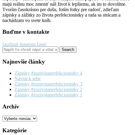
majú reálnu moc zmeniť náš život k lepšiemu, ak im to dovolíme.
Tvorím časokrásno pre dušu, fotím fotky pre radosť, zdieľam
zápisky a zážitky zo života perfekcionistky a rada sa strácam a
nachádzam vo svete kníh.
Buďme v kontakte
Facebook
Instagram
Email
Najnovšie články
Zápisky #zozivotaperfekcionistky 4
Návrat k sebe
Zápisky #zozivotaperfekcionistky 3
Zápisky #zozivotaperfekcionistky 2
Zápisky #zozivotaperfekcionistky 1
Archív
Archív
Kategórie